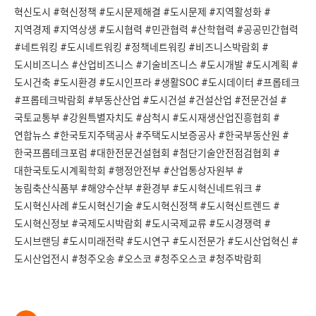
혁신도시 #혁신정책 #도시문제해결 #도시문제 #지역활성화 #
지역경제 #지역상생 #도시협력 #민관협력 #산학협력 #공공민간협력
#네트워킹 #도시네트워킹 #정책네트워킹 #비즈니스박람회 #
도시비즈니스 #산업비즈니스 #기술비즈니스 #도시개발 #도시계획 #
도시건축 #도시환경 #도시인프라 #생활SOC #도시데이터 #프롭테크
#프롭테크박람회 #부동산산업 #도시건설 #건설산업 #전문건설 #
국토교통부 #강원특별자치도 #삼척시 #도시재생산업진흥협회 #
연합뉴스 #한국토지주택공사 #주택도시보증공사 #한국부동산원 #
한국프롭테크포럼 #대한전문건설협회 #첨단기술안전점검협회 #
대한국토도시계획학회 #행정안전부 #산업통상자원부 #
농림축산식품부 #해양수산부 #환경부 #도시혁신네트워크 #
도시혁신사례 #도시혁신기술 #도시혁신정책 #도시혁신트렌드 #
도시혁신정보 #국제도시박람회 #도시국제교류 #도시경쟁력 #
도시브랜딩 #도시미래전략 #도시연구 #도시전문가 #도시산업혁신 #
도시산업전시 #청주오송 #오스코 #청주오스코 #청주박람회