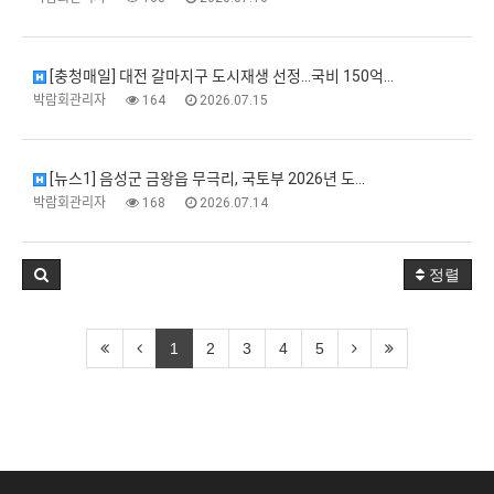
[충청매일] 대전 갈마지구 도시재생 선정…국비 150억…
박람회관리자
164
2026.07.15
[뉴스1] 음성군 금왕읍 무극리, 국토부 2026년 도…
박람회관리자
168
2026.07.14
정렬
1
2
3
4
5