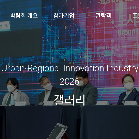
박람회 개요
참가기업
관람객
프
 Urban·Regional Innovation Industr
2026
갤러리