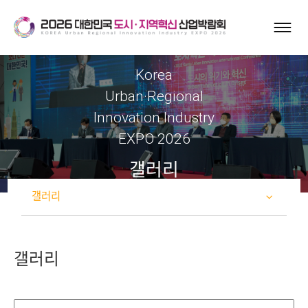
Korea
Urban·Regional
Innovation Industry
EXPO 2026
갤러리
갤러리
갤러리