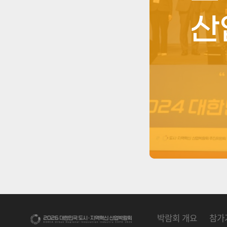
산
박람회 개요
참가