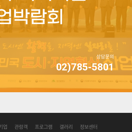
업박람회
상담문의
02)785-5801
기업
관람객
프로그램
갤러리
정보센터