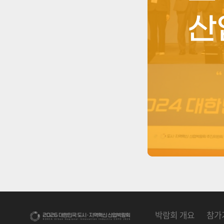
산
박람회 개요
참가