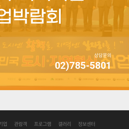
업박람회
상담문의
02)785-5801
기업
관람객
프로그램
갤러리
정보센터