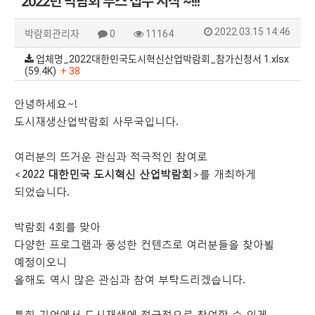
2022년 박람회 부스 접수 시작 ~!!!
2022.03.15 14:46
박람회관리자
0
11164
업체명_2022대한민국도시혁신산업박람회_참가신청서 1.xlsx
(59.4K)
+ 38
안녕하세요~!
도시재생산업박람회 사무국입니다.
여러분의 뜨거운 관심과 적극적인 참여로
<
2022 대한민국 도시혁신 산업박람회
>를 개최하게
되었습니다.
박람회 4회를 맞아
다양한 프로그램과 풍성한 컨텐츠로 여러분들을 찾아뵐
예정이오니
올해도 역시 많은 관심과 참여 부탁드리겠습니다.
특히 기업에서 도시재생에 적극적으로 참여할 수 있게