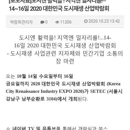
[보도자료]도시엔 활력을 ! 지역엔 일자리를!···
14~16일 2020 대한민국 도시재생 산업박람회
2020.10.23 13:42
박람회관리자
0
11206
도시엔 활력을
지역엔 일자리를
…
!
!
14-
일
대한민국 도시재생 산업박람회
16
2020
도시재생 사업관련 지자체와 민간기업 소통의
-
장 마련
오는
월
일 수요일부터
일
10
14
16
금요일까지
대한민국 도시재생 산업박람회
2020
(Korea
가
서울시
City Renaissance Industry EXPO 2020)
SETEC (
강남구 남부순환로
에서 개최
된다
3104)
.
ㅇ
네이버
및 유튜브
를 통해서 개막식과 부스
TV