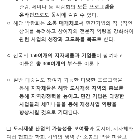
관람
세미나 등 박람회의
모든 프로그램을
,
온라인으로도 동시에
즐길 수 있다
.
ㅇ
해당 박람회는
소통 매개체
로써 민간기업의 적극적인
참여를 독려하고 참여자의 전문적 역량을 강화하여
관
련 사업의 성장과 고도화를 목표
로 한다
.
ㅇ
전국의
여개의 지자체들과 기업들
이 참여하고
150
이들은
총
여개의 부스
를 이룬다
300
.
ㅇ
일반 대중들도 참여가 가능한 다양한 프로그램을
통해
지자체들은 해당 도시재생 지역의 홍보를
통해 지역경쟁력을 높이고
민간 기업은 다양한
,
사업들과 세미나들을 통해 재생사업 역량을
향상시킬 것으로 기대
된다
.
□
도시재생 산업의 가능성을 보여줌
과 동시에
지자체와
,
여러 협회와 학회
기업의 영역 간 소통의 벽을 허물고
,