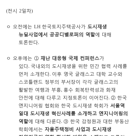
전시
일차
(
2
)
ㅇ
오전에는
한국토지주택공사가
도시재생
LH
뉴딜사업에서 공공디벨로퍼의 역할
에 대해
토론한다
.
ㅇ
오후에는
①
재난 대응형 국제 컨퍼런스
가
있다
국내외의 도시재생을 위한 민간 협력 사례를
.
먼저 소개한다
이후 영국 글래스고 대학 교수와
.
스코틀랜드 정부의 부서장이 각각 글래스고의
활발한 여행과 부흥
홍수 회복탄력성과 화재
,
안전에 대해 다루고 지정토론이 이어진다
②
한국
.
엔지니어링 협회와 한국 도시재생 학회가
서울역
일대 도시재생 혁신사례를 소개하고 엔지니어링의
역할
에 대해 다룬다
③
한국 감정원과 대한 부동산
.
학회에서는
자율주택정비 사업과 도시재생