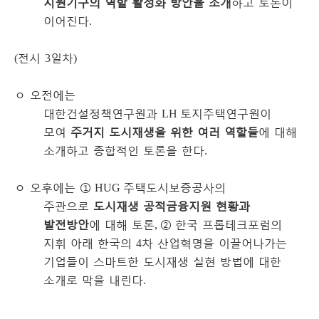
지원기구의 역할 활성화 방안을 소개
하고 토론이
이어진다
.
전시
일차
(
3
)
ㅇ
오전에는
대한건설정책연구원과
토지주택연구원이
LH
모여
주거지 도시재생을 위한 여러 역할들
에 대해
소개하고 종합적인 토론을 한다
.
ㅇ
오후에는
①
주택도시보증공사의
HUG
주관으로
도시재생 공적금융지원 현황과
발전방안
에 대해 토론
②
한국 프롭테크포럼의
,
지휘 아래 한국의
차 산업혁명을 이끌어나가는
4
기업들이 스마트한 도시재생 실현 방법에 대한
소개로 막을 내린다
.