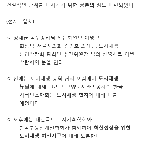
건설적인 관계를 다져가기 위한
공론의 장
도 마련되었다
.
전시
일차
(
1
)
ㅇ
정세균 국무총리님과 문화일보 이병규
회장님
서울시의회 김인호 의장님
도시재생
,
,
산업박람회 황희연 추진위원장 님의 환영사로 이번
박람회의 문을 연다
.
ㅇ
전에는 도시재생 광역 협치 포럼에서
도시재생
뉴딜
에 대해
그리고 고양도시관리공사와 한국
,
거버넌스학회는
도시재생 협치
에 대해 다룰
예정이다
.
ㅇ
오후에는 대한국토
도시계획학회와
.
한국부동산개발협회가 함께하여
혁신성장을 위한
도시재생 혁신지구
에 대해 토론한다
.