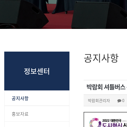
공지사항
정보센터
박람회 셔틀버스 
공지사항
박람회관리자
0
홍보자료