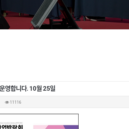
운영합니다. 10월 25일
11116