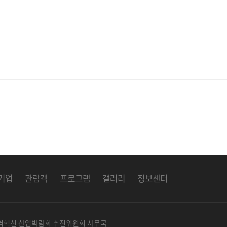
기업
관람객
프로그램
갤러리
정보센터
지역혁신 산업박람회 추진위원회 사무국