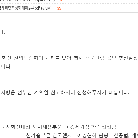
획및활성화계획2부.pdf (6.8M)
+ 35
다.
도시혁신 산업박람회의 개최를 맞아 행사 프로그램 공모 추진일
니다.
 사항은 첨부된 계획안 참고하시어 신청해주시기 바랍니다.
/26 도시혁신대상 도시재생부문 1) 경제거점으로 정정됨.
국엔지니어링협회 담당 : 신공법, 계획·설계 