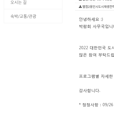
오시는 길
별첨2용인시도시재생전략계
숙박/교통/관광
안녕하세요 :)
박람회 사무국입니
2022 대한민국 
많은 참여 부탁드립
프로그램별 자세한
감사합니다.
* 정정사항 : 09
신기술부문 한