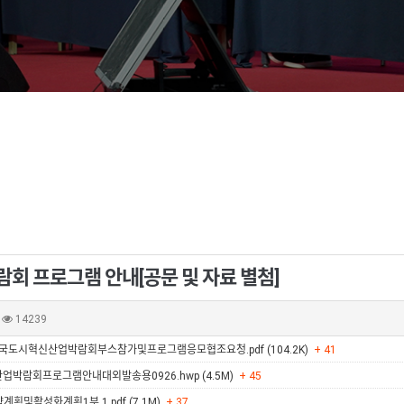
회 프로그램 안내[공문 및 자료 별첨]
14239
민국도시혁신산업박람회부스참가및프로그램응모협조요청.pdf (104.2K)
+ 41
업박람회프로그램안내대외발송용0926.hwp (4.5M)
+ 45
및활성화계획1부 1.pdf (7.1M)
+ 37