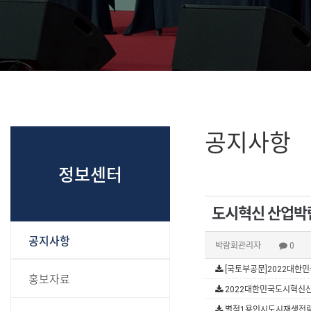
공지사항
정보센터
도시혁신 산업박람
공지사항
박람회관리자
0
[국토부공문]2022대한
홍보자료
2022대한민국도시혁신산
별첨1용인시도시재생전략계획