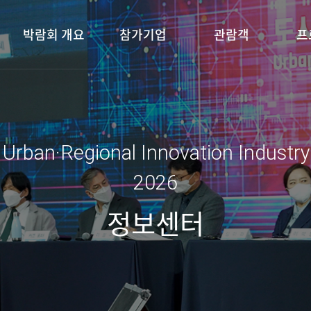
박람회 개요
참가기업
관람객
프
 Urban·Regional Innovation Industr
2026
정보센터